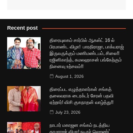
Recent post
திரையுலகம் சார்பில் ஆகஸ்ட் 16 ல்
பிரமாண்ட விழா! பாரதிராஜா, பாக்யராஜ்
இருவருக்கும் மணிமண்டபம், சிலை!!
ரஜினிகாந்த், கமலஹாசன் பங்கேற்கும்
நினைவு உற்சவம்!!
August 1, 2026
திரைப்பட எழுத்தாளர்கள் சங்கத்
தலைவராக டைரக்டர் சேரன் பதவி
ஏற்றார்! விசி குகநாதன் வாழ்த்து!!
July 23, 2026
நாடார் மகாஜன சங்கம் நடத்திய
காமராஜர் விழா! நடிகர் லெஜண்ட்