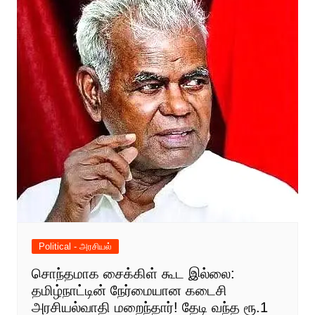
Political - அரசியல்
சொந்தமாக சைக்கிள் கூட இல்லை:
தமிழ்நாட்டின் நேர்மையான கடைசி
அரசியல்வாதி மறைந்தார்! தேடி வந்த ரூ.1