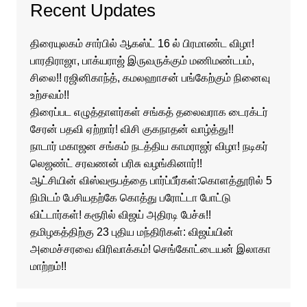
Recent Updates
திரையுலகம் சார்பில் ஆகஸ்ட் 16 ல் பிரமாண்ட விழா!
பாரதிராஜா, பாக்யராஜ் இருவருக்கும் மணிமண்டபம்,
சிலை!! ரஜினிகாந்த், கமலஹாசன் பங்கேற்கும் நினைவு
உற்சவம்!!
திரைப்பட எழுத்தாளர்கள் சங்கத் தலைவராக டைரக்டர்
சேரன் பதவி ஏற்றார்! விசி குகநாதன் வாழ்த்து!!
நாடார் மகாஜன சங்கம் நடத்திய காமராஜர் விழா! நடிகர்
லெஜண்ட் சரவணன் பரிசு வழங்கினார்!!
ஆட்சியின் விஸ்வரூபத்தை பார்ப்பீர்கள்:கொளத்தூரில் 5
நிமிடம் பேசியதற்கே கொத்து பரோட்டா போட்டு
விட்டார்கள்! கரூரில் விஜய் அதிரடி பேச்சு!!
தமிழகத்திற்கு 23 புதிய மந்திரிகள்: விஜய்யின்
அமைச்சரவை விரிவாக்கம்! செங்கோட்டையன் இலாகா
மாற்றம்!!