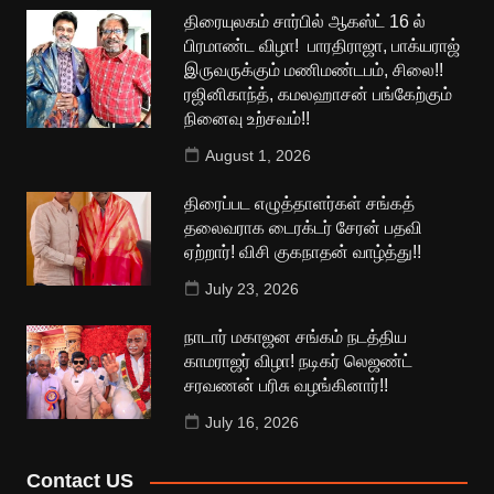
திரையுலகம் சார்பில் ஆகஸ்ட் 16 ல்
பிரமாண்ட விழா! பாரதிராஜா, பாக்யராஜ்
இருவருக்கும் மணிமண்டபம், சிலை!!
ரஜினிகாந்த், கமலஹாசன் பங்கேற்கும்
நினைவு உற்சவம்!!
August 1, 2026
திரைப்பட எழுத்தாளர்கள் சங்கத்
தலைவராக டைரக்டர் சேரன் பதவி
ஏற்றார்! விசி குகநாதன் வாழ்த்து!!
July 23, 2026
நாடார் மகாஜன சங்கம் நடத்திய
காமராஜர் விழா! நடிகர் லெஜண்ட்
சரவணன் பரிசு வழங்கினார்!!
July 16, 2026
Contact US