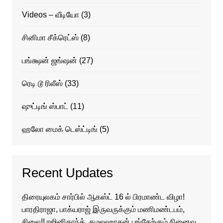
Videos – வீடியோ
(3)
சினிமா சீக்ரெட்ஸ்
(8)
பங்க்ஷன் ஜங்ஷன்
(27)
ரெடி டூ ரிலீஸ்
(33)
ஷுட்டிங் ஸ்பாட்
(11)
ஹலோ மைக் டெஸ்ட்டிங்
(5)
Recent Updates
திரையுலகம் சார்பில் ஆகஸ்ட் 16 ல் பிரமாண்ட விழா!
பாரதிராஜா, பாக்யராஜ் இருவருக்கும் மணிமண்டபம்,
சிலை!! ரஜினிகாந்த், கமலஹாசன் பங்கேற்கும் நினைவு