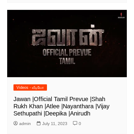
Videos - வீடியோ
Jawan |Official Tamil Prevue |Shah
Rukh Khan |Atlee |Nayanthara |Vijay
Sethupathi |Deepika |Anirudh
admin
July 11, 2023
0