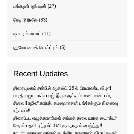
பங்க்ஷன் ஜங்ஷன்
(27)
ரெடி டூ ரிலீஸ்
(33)
ஷுட்டிங் ஸ்பாட்
(11)
ஹலோ மைக் டெஸ்ட்டிங்
(5)
Recent Updates
திரையுலகம் சார்பில் ஆகஸ்ட் 16 ல் பிரமாண்ட விழா!
பாரதிராஜா, பாக்யராஜ் இருவருக்கும் மணிமண்டபம்,
சிலை!! ரஜினிகாந்த், கமலஹாசன் பங்கேற்கும் நினைவு
உற்சவம்!!
திரைப்பட எழுத்தாளர்கள் சங்கத் தலைவராக டைரக்டர்
சேரன் பதவி ஏற்றார்! விசி குகநாதன் வாழ்த்து!!
நாடார் மகாஜன சங்கம் நடத்திய காமராஜர் விழா! நடிகர்