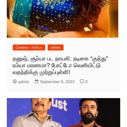
Cinema - சினிமா
others
தனுஷ், சூர்யா பட நாயகி: நடிகை “குத்து”
ரம்யா மரணமா? போட்டோ வெளியிட்டு
வதந்திக்கு முற்றுப்புள்ளி!
admin
September 6, 2023
0