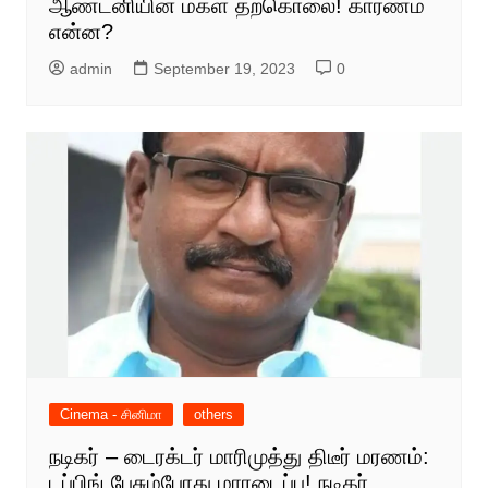
ஆண்டனியின் மகள் தற்கொலை! காரணம்
என்ன?
admin
September 19, 2023
0
Cinema - சினிமா
others
நடிகர் – டைரக்டர் மாரிமுத்து திடீர் மரணம்:
டப்பிங் பேசும்போது மாரடைப்பு! நடிகர்