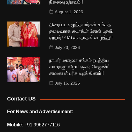
நினைவு உற்சவம்!!
August 1, 2026
திரைப்பட எழுத்தாளர்கள் சங்கத்
தலைவராக டைரக்டர் சேரன் பதவி
ஏற்றார்! விசி குகநாதன் வாழ்த்து!!
July 23, 2026
நாடார் மகாஜன சங்கம் நடத்திய
காமராஜர் விழா! நடிகர் லெஜண்ட்
சரவணன் பரிசு வழங்கினார்!!
July 16, 2026
Contact US
For News and Advertisement:
Mobile:
+91 9962777116