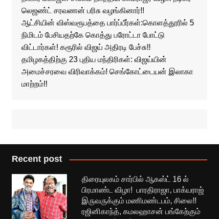
லெஜண்ட் சரவணன் பரிசு வழங்கினார்!!
ஆட்சியின் விஸ்வரூபத்தை பார்ப்பீர்கள்:கொளத்தூரில் 5
நிமிடம் பேசியதற்கே கொத்து பரோட்டா போட்டு
விட்டார்கள்! கரூரில் விஜய் அதிரடி பேச்சு!!
தமிழகத்திற்கு 23 புதிய மந்திரிகள்: விஜய்யின்
அமைச்சரவை விரிவாக்கம்! செங்கோட்டையன் இலாகா
மாற்றம்!!
Recent post
திரையுலகம் சார்பில் ஆகஸ்ட் 16 ல்
பிரமாண்ட விழா! பாரதிராஜா, பாக்யராஜ்
இருவருக்கும் மணிமண்டபம், சிலை!!
ரஜினிகாந்த், கமலஹாசன் பங்கேற்கும்