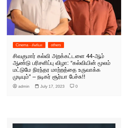
Cinema - சினிமா
others
சிவகுமார் கல்வி அறக்கட்டளை 44-ஆம்
ஆண்டு பரிசளிப்பு விழா: “கல்வியின் மூலம்
மட்டுமே நிரந்தர மாற்றத்தை உருவாக்க
முடியும்” – நடிகர் சூர்யா பேச்சு!!
admin
July 17, 2023
0