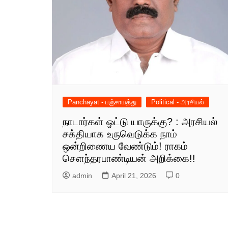
Panchayat - பஞ்சாயத்து
Political - அரசியல்
நாடார்கள் ஓட்டு யாருக்கு? : அரசியல்
சக்தியாக உருவெடுக்க நாம்
ஒன்றிணைய வேண்டும்! ராகம்
சௌந்தரபாண்டியன் அறிக்கை!!
admin
April 21, 2026
0