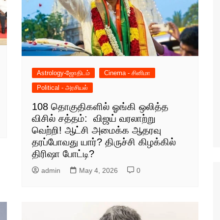
Astrology-ஜோதிடம்
Cinema - சினிமா
Political - அரசியல்
108 தொகுதிகளில் ஓங்கி ஒலித்த
விசில் சத்தம்: விஜய் வரலாற்று
வெற்றி! ஆட்சி அமைக்க ஆதரவு
தரப்போவது யார்? திருச்சி கிழக்கில்
திரிஷா போட்டி?
admin
May 4, 2026
0