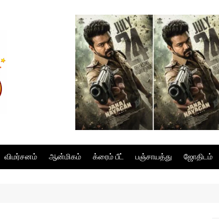
விமர்சனம்
ஆன்மிகம்
க்ரைம் பீட்
பஞ்சாயத்து
ஜோதிடம்