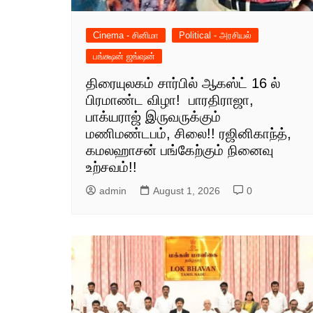
Cinema - சினிமா
Political - அரசியல்
பங்க்ஷன் ஜங்ஷன்
திரையுலகம் சார்பில் ஆகஸ்ட் 16 ல்
பிரமாண்ட விழா! பாரதிராஜா,
பாக்யராஜ் இருவருக்கும்
மணிமண்டபம், சிலை!! ரஜினிகாந்த்,
கமலஹாசன் பங்கேற்கும் நினைவு
உற்சவம்!!
admin
August 1, 2026
0