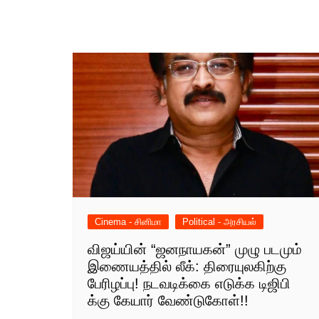
Cinema - சினிமா
Political - அரசியல்
விஜய்யின் “ஜனநாயகன்” முழு படமும்
இணையத்தில் லீக்: திரையுலகிற்கு
பேரிழப்பு! நடவடிக்கை எடுக்க டிஜிபி
க்கு கேயார் வேண்டுகோள்!!