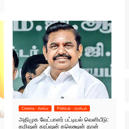
Cinema - சினிமா
Political - அரசியல்
அதிமுக வேட்பாளர் பட்டியல் வெளியீடு:
கமிஷன் கரப்ஷன் கலெக்ஷன் தான்