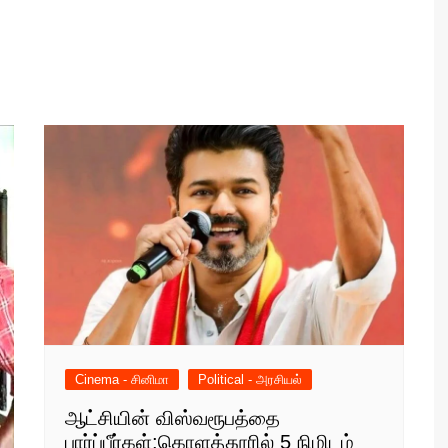
Cinema - சினிமா
Political - அரசியல்
ஆட்சியின் விஸ்வரூபத்தை
பார்ப்பீர்கள்:கொளத்தூரில் 5 நிமிடம்