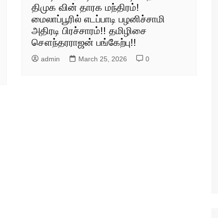
திமுக வின் தாரக மந்திரம்!
மைலாப்பூரில் எடப்பாடி பழனிச்சாமி
அதிரடி பிரச்சாரம்!! தமிழிசை
சௌந்தரராஜன் பங்கேற்பு!!
admin
March 25, 2026
0