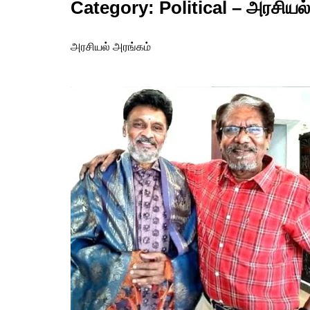
Category:
Political – அரசியல்
பங்க்ஷன் ஜங்ஷன்
ரெடி டூ ரிலீஸ்
அரசியல் அரங்கம்