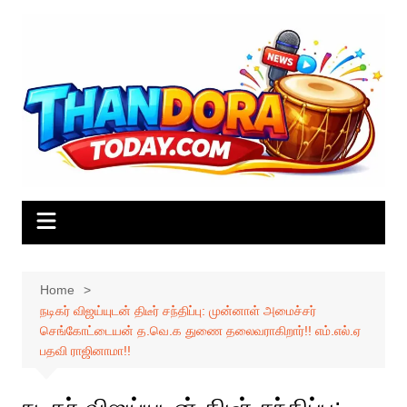
Skip
to
content
Home
நடிகர் விஜய்யுடன் திடீர் சந்திப்பு: முன்னாள் அமைச்சர்
செங்கோட்டையன் த.வெ.க துணை தலைவராகிறார்!! எம்.எல்.ஏ
பதவி ராஜினாமா!!