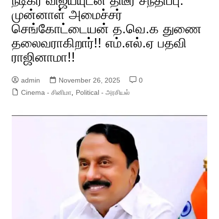
நடிகர் விஜய்யுடன் திடீர் சந்திப்பு:
முன்னாள் அமைச்சர்
செங்கோட்டையன் த.வெ.க துணை
தலைவராகிறார்!! எம்.எல்.ஏ பதவி
ராஜினாமா!!
admin
November 26, 2025
0
Cinema - சினிமா
,
Political - அரசியல்