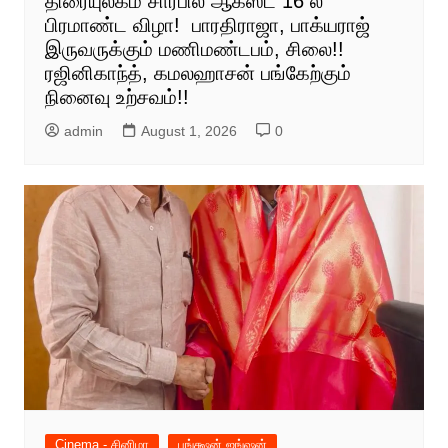
திரையுலகம் சார்பில் ஆகஸ்ட் 16 ல்
பிரமாண்ட விழா! பாரதிராஜா, பாக்யராஜ்
இருவருக்கும் மணிமண்டபம், சிலை!!
ரஜினிகாந்த், கமலஹாசன் பங்கேற்கும்
நினைவு உற்சவம்!!
admin
August 1, 2026
0
Cinema - சினிமா
பங்க்ஷன் ஜங்ஷன்