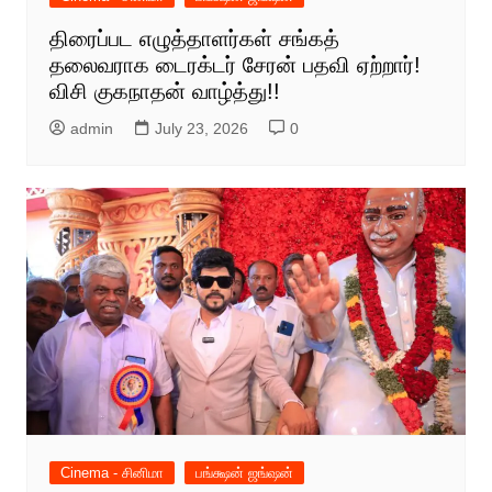
திரைப்பட எழுத்தாளர்கள் சங்கத்
தலைவராக டைரக்டர் சேரன் பதவி ஏற்றார்!
விசி குகநாதன் வாழ்த்து!!
admin
July 23, 2026
0
Cinema - சினிமா
பங்க்ஷன் ஜங்ஷன்