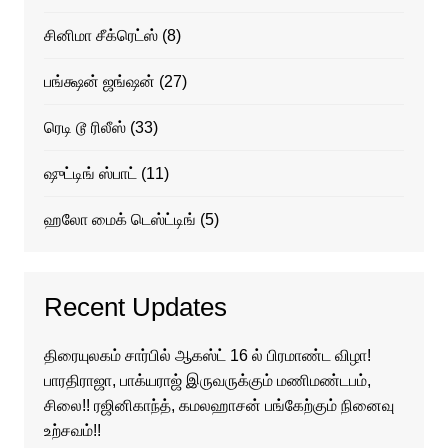
சினிமா சீக்ரெட்ஸ்
(8)
பங்க்ஷன் ஜங்ஷன்
(27)
ரெடி டூ ரிலீஸ்
(33)
ஷுட்டிங் ஸ்பாட்
(11)
ஹலோ மைக் டெஸ்ட்டிங்
(5)
Recent Updates
திரையுலகம் சார்பில் ஆகஸ்ட் 16 ல் பிரமாண்ட விழா!
பாரதிராஜா, பாக்யராஜ் இருவருக்கும் மணிமண்டபம்,
சிலை!! ரஜினிகாந்த், கமலஹாசன் பங்கேற்கும் நினைவு
உற்சவம்!!