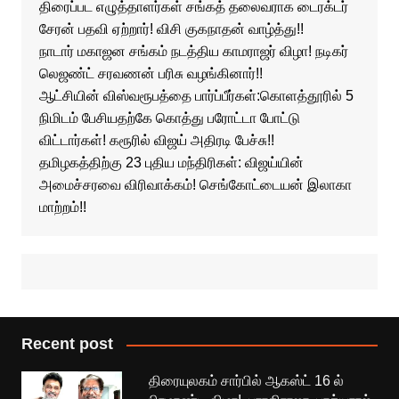
திரைப்பட எழுத்தாளர்கள் சங்கத் தலைவராக டைரக்டர்
சேரன் பதவி ஏற்றார்! விசி குகநாதன் வாழ்த்து!!
நாடார் மகாஜன சங்கம் நடத்திய காமராஜர் விழா! நடிகர்
லெஜண்ட் சரவணன் பரிசு வழங்கினார்!!
ஆட்சியின் விஸ்வரூபத்தை பார்ப்பீர்கள்:கொளத்தூரில் 5
நிமிடம் பேசியதற்கே கொத்து பரோட்டா போட்டு
விட்டார்கள்! கரூரில் விஜய் அதிரடி பேச்சு!!
தமிழகத்திற்கு 23 புதிய மந்திரிகள்: விஜய்யின்
அமைச்சரவை விரிவாக்கம்! செங்கோட்டையன் இலாகா
மாற்றம்!!
Recent post
திரையுலகம் சார்பில் ஆகஸ்ட் 16 ல்