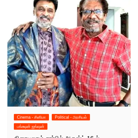
Cinema - சினிமா
Political - அரசியல்
பங்க்ஷன் ஜங்ஷன்