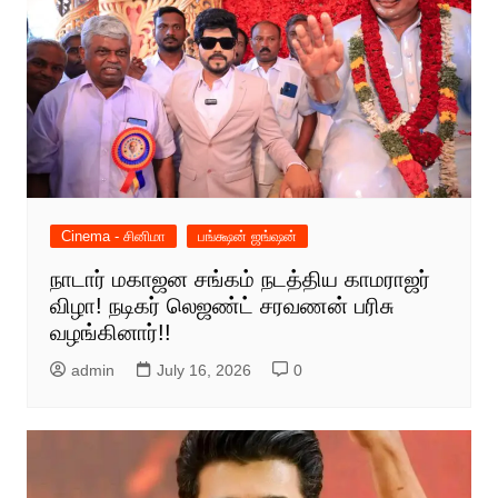
Cinema - சினிமா
பங்க்ஷன் ஜங்ஷன்
நாடார் மகாஜன சங்கம் நடத்திய காமராஜர்
விழா! நடிகர் லெஜண்ட் சரவணன் பரிசு
வழங்கினார்!!
admin
July 16, 2026
0