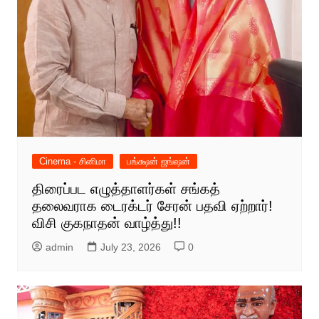
Cinema - சினிமா
பங்க்ஷன் ஜங்ஷன்
திரைப்பட எழுத்தாளர்கள் சங்கத்
தலைவராக டைரக்டர் சேரன் பதவி ஏற்றார்!
விசி குகநாதன் வாழ்த்து!!
admin
July 23, 2026
0