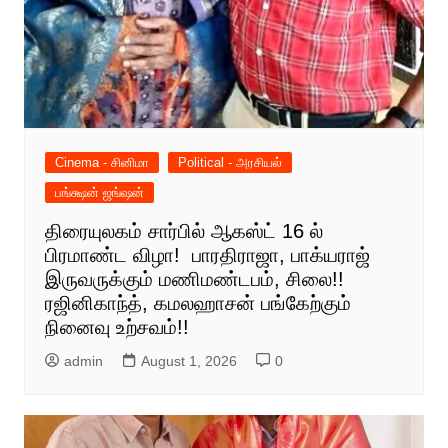
Cinema - சினிமா
Political - அரசியல்
பங்க்ஷன் ஜங்ஷன்
திரையுலகம் சார்பில் ஆகஸ்ட் 16 ல்
பிரமாண்ட விழா! பாரதிராஜா, பாக்யராஜ்
இருவருக்கும் மணிமண்டபம், சிலை!!
ரஜினிகாந்த், கமலஹாசன் பங்கேற்கும்
நினைவு உற்சவம்!!
admin
August 1, 2026
0