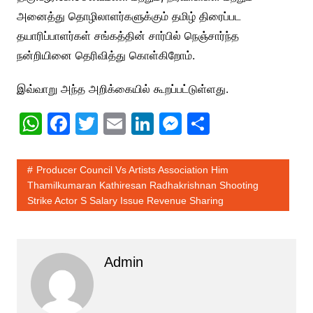
அனைத்து தொழிலாளர்களுக்கும் தமிழ் திரைப்பட
தயாரிப்பாளர்கள் சங்கத்தின் சார்பில் நெஞ்சார்ந்த
நன்றியினை தெரிவித்து கொள்கிறோம்.
இவ்வாறு அந்த அறிக்கையில் கூறப்பட்டுள்ளது.
W
F
T
E
Li
M
S
h
a
w
m
n
e
h
at
c
itt
ai
k
s
ar
Producer Council Vs Artists Association Him
s
e
er
l
e
s
e
Thamilkumaran Kathiresan Radhakrishnan Shooting
Strike Actor S Salary Issue Revenue Sharing
A
b
dI
e
p
o
n
n
p
o
g
Admin
k
er