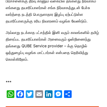
பிரச்சனைக்கு தீர்வு காணும் வகையில் தங்களது நிர்வாகம்
எங்களது தயாரிப்பாளர்கள் சங்க நிர்வாகத்துடன் பேச்சு
வார்த்தை நடத்தி பொருளாதார இழப்பு ஏற்பட்டுள்ள
தயாரிப்பாளருக்கு உரிய நிவாரணம் வழங்க வேண்டும்.
அவ்வாறு நடக்காத பட்சத்தில் இனி வரும் காலங்களில் தமிழ்
திரைப்பட தயாரிப்பாளர்கள் அனைவரும் ஒன்றிணைந்து
தங்களது QUBE Service provider – க்கு தொழில்
ஒத்துழைப்பு வழங்க மாட்டார்கள் என்பதை தெரிவித்து
கொள்கிறோம்.
***
W
F
T
E
Li
M
S
h
a
w
m
n
e
h