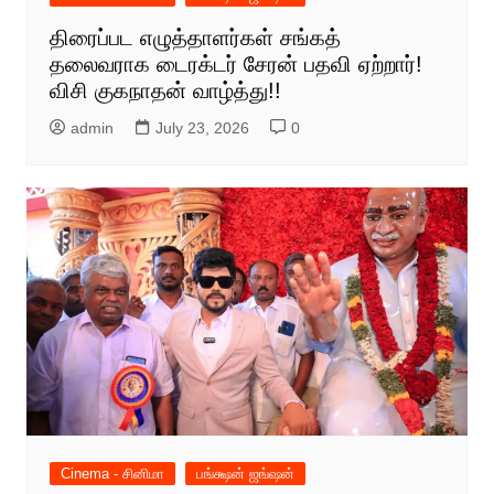
திரைப்பட எழுத்தாளர்கள் சங்கத்
தலைவராக டைரக்டர் சேரன் பதவி ஏற்றார்!
விசி குகநாதன் வாழ்த்து!!
admin
July 23, 2026
0
Cinema - சினிமா
பங்க்ஷன் ஜங்ஷன்