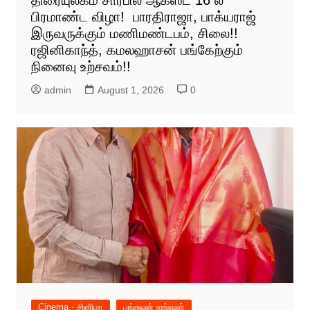
திரையுலகம் சார்பில் ஆகஸ்ட் 16 ல்
பிரமாண்ட விழா! பாரதிராஜா, பாக்யராஜ்
இருவருக்கும் மணிமண்டபம், சிலை!!
ரஜினிகாந்த், கமலஹாசன் பங்கேற்கும்
நினைவு உற்சவம்!!
admin
August 1, 2026
0
Cinema - சினிமா
பங்க்ஷன் ஜங்ஷன்