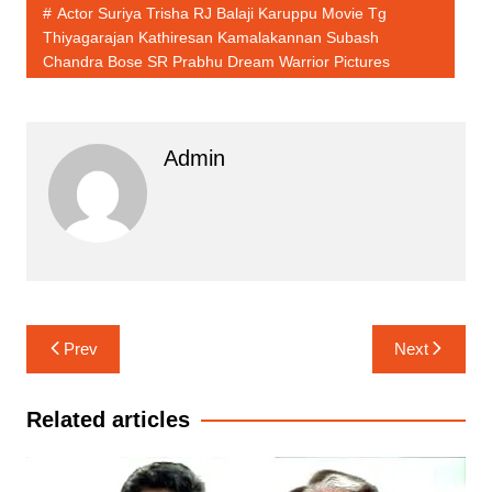
at
c
itt
ai
k
s
ar
Actor Suriya Trisha RJ Balaji Karuppu Movie Tg
s
e
er
l
e
s
e
Thiyagarajan Kathiresan Kamalakannan Subash
Chandra Bose SR Prabhu Dream Warrior Pictures
A
b
dI
e
p
o
n
n
p
o
g
Admin
k
er
Post
Prev
Next
navigation
Related articles