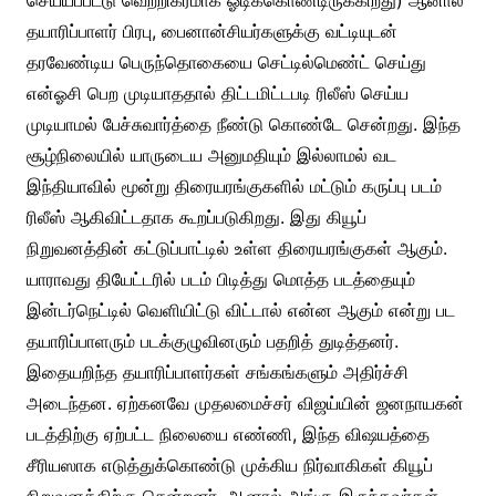
செய்யப்பட்டு வெற்றிகரமாக ஓடிக்கொண்டிருக்கிறது) ஆனால்
தயாரிப்பாளர் பிரபு, பைனான்சியர்களுக்கு வட்டியுடன்
தரவேண்டிய பெருந்தொகையை செட்டில்மெண்ட் செய்து
என்ஓசி பெற முடியாததால் திட்டமிட்டபடி ரிலீஸ் செய்ய
முடியாமல் பேச்சுவார்த்தை நீண்டு கொண்டே சென்றது. இந்த
சூழ்நிலையில் யாருடைய அனுமதியும் இல்லாமல் வட
இந்தியாவில் மூன்று திரையரங்குகளில் மட்டும் கருப்பு படம்
ரிலீஸ் ஆகிவிட்டதாக கூறப்படுகிறது. இது கியூப்
நிறுவனத்தின் கட்டுப்பாட்டில் உள்ள திரையரங்குகள் ஆகும்.
யாராவது தியேட்டரில் படம் பிடித்து மொத்த படத்தையும்
இன்டர்நெட்டில் வெளியிட்டு விட்டால் என்ன ஆகும் என்று பட
தயாரிப்பாளரும் படக்குழுவினரும் பதறித் துடித்தனர்.
இதையறிந்த தயாரிப்பாளர்கள் சங்கங்களும் அதிர்ச்சி
அடைந்தன. ஏற்கனவே முதலமைச்சர் விஜய்யின் ஜனநாயகன்
படத்திற்கு ஏற்பட்ட நிலையை எண்ணி, இந்த விஷயத்தை
சீரியஸாக எடுத்துக்கொண்டு முக்கிய நிர்வாகிகள் கியூப்