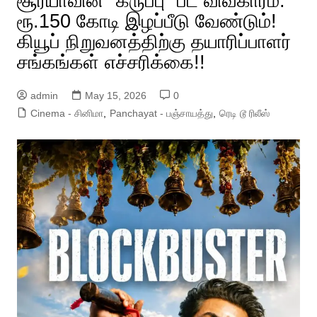
சூர்யாவின் “கருப்பு” பட விவகாரம்:
ரூ.150 கோடி இழப்பீடு வேண்டும்!
கியூப் நிறுவனத்திற்கு தயாரிப்பாளர்
சங்கங்கள் எச்சரிக்கை!!
admin
May 15, 2026
0
Cinema - சினிமா
,
Panchayat - பஞ்சாயத்து
,
ரெடி டூ ரிலீஸ்