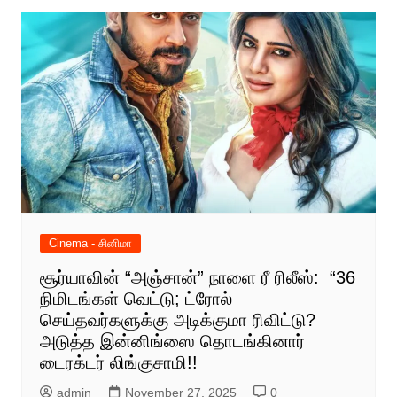
Cinema - சினிமா
சூர்யாவின் “அஞ்சான்” நாளை ரீ ரிலீஸ்: “36
நிமிடங்கள் வெட்டு; ட்ரோல்
செய்தவர்களுக்கு அடிக்குமா ரிவிட்டு?
அடுத்த இன்னிங்ஸை தொடங்கினார்
டைரக்டர் லிங்குசாமி!!
admin
November 27, 2025
0