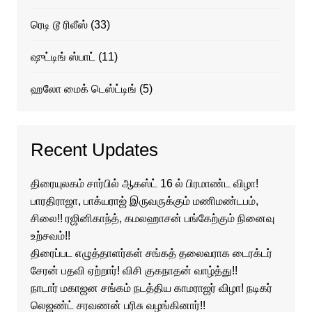
ரெடி டூ ரிலீஸ்
(33)
ஷுட்டிங் ஸ்பாட்
(11)
ஹலோ மைக் டெஸ்ட்டிங்
(5)
Recent Updates
திரையுலகம் சார்பில் ஆகஸ்ட் 16 ல் பிரமாண்ட விழா!
பாரதிராஜா, பாக்யராஜ் இருவருக்கும் மணிமண்டபம்,
சிலை!! ரஜினிகாந்த், கமலஹாசன் பங்கேற்கும் நினைவு
உற்சவம்!!
திரைப்பட எழுத்தாளர்கள் சங்கத் தலைவராக டைரக்டர்
சேரன் பதவி ஏற்றார்! விசி குகநாதன் வாழ்த்து!!
நாடார் மகாஜன சங்கம் நடத்திய காமராஜர் விழா! நடிகர்
லெஜண்ட் சரவணன் பரிசு வழங்கினார்!!