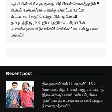
ஆட்சியின் விஸ்வரூபத்தை பார்ப்பீர்கள்:கொளத்தூரில் 5
நிமிடம் பேசியதற்கே கொத்து பரோட்டா போட்டு
விட்டார்கள்! கரூரில் விஜய் அதிரடி பேச்சு!!
தமிழகத்திற்கு 23 புதிய மந்திரிகள்: விஜய்யின்
அமைச்சரவை விரிவாக்கம்! செங்கோட்டையன் இலாகா
மாற்றம்!!
Recent post
திரையுலகம் சார்பில் ஆகஸ்ட் 16 ல்
பிரமாண்ட விழா! பாரதிராஜா, பாக்யராஜ்
இருவருக்கும் மணிமண்டபம், சிலை!!
ரஜினிகாந்த், கமலஹாசன் பங்கேற்கும்
நினைவு உற்சவம்!!