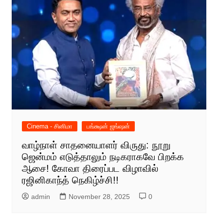
Cinema - சினிமா
பங்க்ஷன் ஜங்ஷன்
வாழ்நாள் சாதனையாளர் விருது: நூறு
ஜென்மம் எடுத்தாலும் நடிகராகவே பிறக்க
ஆசை! கோவா திரைப்பட விழாவில்
ரஜினிகாந்த் நெகிழ்ச்சி!!
admin
November 28, 2025
0