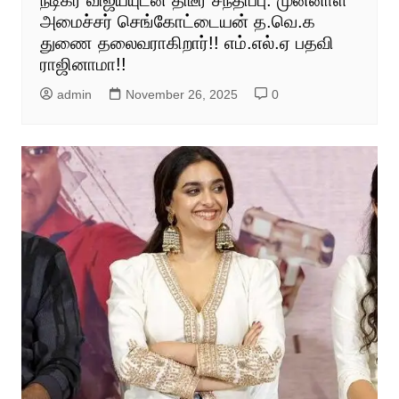
நடிகர் விஜய்யுடன் திடீர் சந்திப்பு: முன்னாள்
அமைச்சர் செங்கோட்டையன் த.வெ.க
துணை தலைவராகிறார்!! எம்.எல்.ஏ பதவி
ராஜினாமா!!
admin
November 26, 2025
0