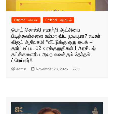
Cinema - சினிமா
Political - அரசியல்
பொய் சொல்லி ஏமாற்றி ஆட்சியை
பிடித்தவர்களை சும்மா விட முடியுமா? நடிகர்
விஜய் ஆவேசம்! “வீட்டுக்கு ஒரு பைக் –
கார்” உட்பட 12 வாக்குறுதிகள்!! அரசியல்
கட்சிகளையே அலற வைக்கும் தேர்தல்
ட்ரெய்லர்!!
admin
November 23, 2025
0