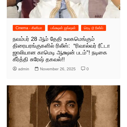
Cinema - சினிமா
பங்க்ஷன் ஜங்ஷன்
ரெடி டூ ரிலீஸ்
நவம்பர் 28 ஆம் தேதி உலகமெங்கும்
திரையரங்குகளில் ரிலீஸ்: “ரிவால்வர் ரீட்டா
ஜாலியான காமெடி ஆக்ஷன் படம்”! நடிகை
கீர்த்தி சுரேஷ் தகவல்!!
admin
November 26, 2025
0