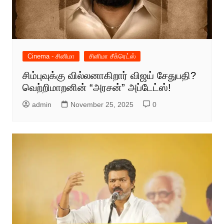
Cinema - சினிமா
சினிமா சீக்ரெட்ஸ்
சிம்புவுக்கு வில்லனாகிறார் விஜய் சேதுபதி?
வெற்றிமாறனின் “அரசன்” அப்டேட்ஸ்!
admin
November 25, 2025
0