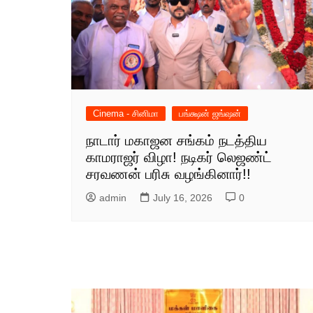
Cinema - சினிமா
பங்க்ஷன் ஜங்ஷன்
நாடார் மகாஜன சங்கம் நடத்திய
காமராஜர் விழா! நடிகர் லெஜண்ட்
சரவணன் பரிசு வழங்கினார்!!
admin
July 16, 2026
0