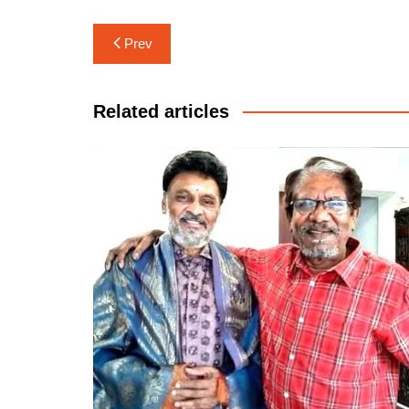
Post
Prev
navigation
Related articles