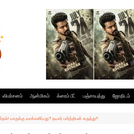
விமர்சனம்
ஆன்மிகம்
க்ரைம் பீட்
பஞ்சாயத்து
ஜோதிடம்
ல்! யாருக்கு வாக்களிப்பது? நடிகர் பார்த்திபன் கருத்து!!