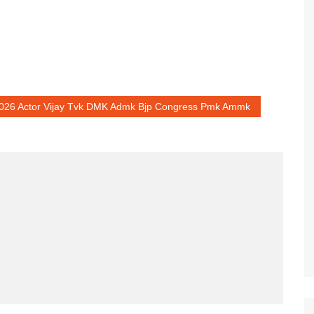
s 2026 Actor Vijay Tvk DMK Admk Bjp Congress Pmk Ammk