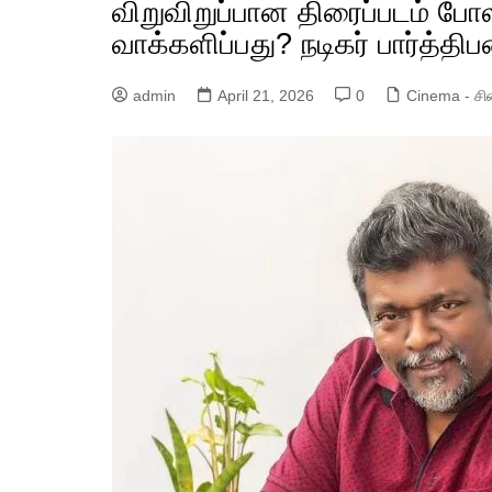
விறுவிறுப்பான திரைப்படம் போல
பங்க்ஷன் ஜங்ஷன்
வாக்களிப்பது? நடிகர் பார்த்திப
ரெடி டூ ரிலீஸ்
admin
April 21, 2026
0
Cinema - சி