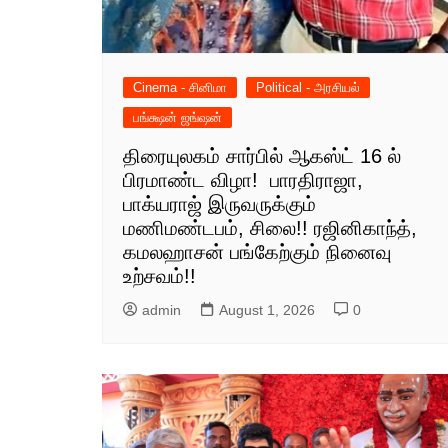
Cinema - சினிமா
Political - அரசியல்
பங்க்ஷன் ஜங்ஷன்
திரையுலகம் சார்பில் ஆகஸ்ட் 16 ல்
பிரமாண்ட விழா! பாரதிராஜா,
பாக்யராஜ் இருவருக்கும்
மணிமண்டபம், சிலை!! ரஜினிகாந்த்,
கமலஹாசன் பங்கேற்கும் நினைவு
உற்சவம்!!
admin
August 1, 2026
0