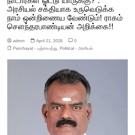
நாடார்கள் ஓட்டு யாருக்கு? :
அரசியல் சக்தியாக உருவெடுக்க
நாம் ஒன்றிணைய வேண்டும்! ராகம்
சௌந்தரபாண்டியன் அறிக்கை!!
admin
April 21, 2026
0
Panchayat - பஞ்சாயத்து
,
Political - அரசியல்