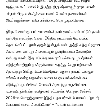
புறக்கணிக்கப்படுகின்றனர். இந்த தேர்தலில் கூட திமுக,
அதிமுக கூட்டணியில் இருந்த திரு.எர்ணாவூர் நாராயணன்
மற்றும் திரு. என்.ஆர்.தனபாலன் போன்ற தலைவர்கள்
அவர்களுக்கான உரிய பங்கீட்டை பெற முடியவில்லை.
இந்த நிலைக்கு யார் காரணம்..? நாம் தான்.. நாம் மட்டும் தான்
என்பதே எதார்த்த நிலை. இந்திய நாடார்கள் பேரமைப்பு
தொடங்கப்பட்ட நாள் முதல் இன்றும் வலியுறுத்தி வந்த பிரதான
கொள்கை என்பது அனைவரும் ஒன்றிணைய வேண்டும்
என்பது தான். இது சம்பந்தமாக நாம் பல்வேறு முயற்சிகள்
எடுத்தபோதிலும் நமக்குள்ளான கருத்து வேறுபாடுகளால்
தொடர்ந்து பிரிந்து கிடக்கின்றோம். மதுரை நாடார் மகாஜன
சங்கம் போன்ற தொன்மையான பெரிய சங்கங்கள் கூட
எடுக்கும் முயற்சிகள் தோல்வி அடைந்து வருகின்றன.
நடக்கவிருக்கின்ற தமிழ்நாடு சட்டமன்ற பொதுத் தேர்தல்
2026-ஐ பொறுத்தவரை இந்திய நாடார்கள் பேரமைப்பு “நாடார்
வேட்பாளர்களை ஆதரிப்போம்” – “நாடார் வாக்குகள்