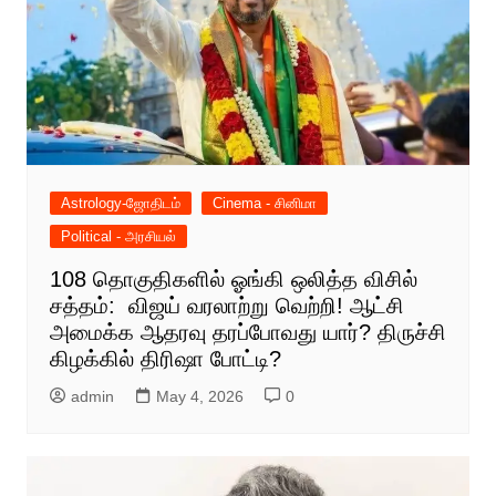
Astrology-ஜோதிடம்
Cinema - சினிமா
Political - அரசியல்
108 தொகுதிகளில் ஓங்கி ஒலித்த விசில்
சத்தம்: விஜய் வரலாற்று வெற்றி! ஆட்சி
அமைக்க ஆதரவு தரப்போவது யார்? திருச்சி
கிழக்கில் திரிஷா போட்டி?
admin
May 4, 2026
0