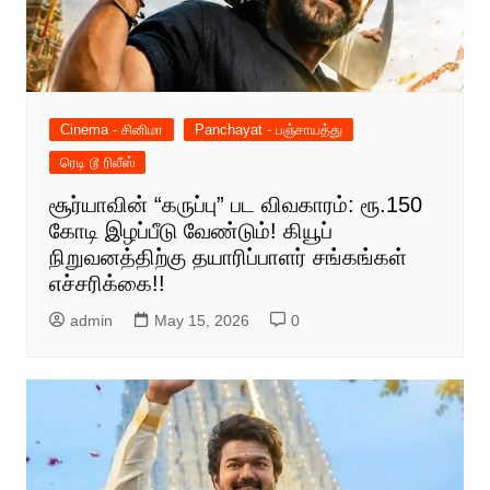
Cinema - சினிமா
Panchayat - பஞ்சாயத்து
ரெடி டூ ரிலீஸ்
சூர்யாவின் “கருப்பு” பட விவகாரம்: ரூ.150
கோடி இழப்பீடு வேண்டும்! கியூப்
நிறுவனத்திற்கு தயாரிப்பாளர் சங்கங்கள்
எச்சரிக்கை!!
admin
May 15, 2026
0