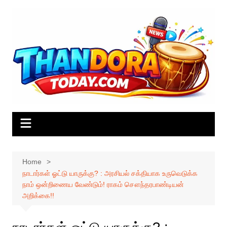
Skip
to
content
Home
நாடார்கள் ஓட்டு யாருக்கு? : அரசியல் சக்தியாக உருவெடுக்க
நாம் ஒன்றிணைய வேண்டும்! ராகம் சௌந்தரபாண்டியன்
அறிக்கை!!