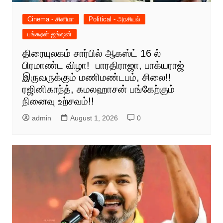
Cinema - சினிமா
Political - அரசியல்
பங்க்ஷன் ஜங்ஷன்
திரையுலகம் சார்பில் ஆகஸ்ட் 16 ல்
பிரமாண்ட விழா! பாரதிராஜா, பாக்யராஜ்
இருவருக்கும் மணிமண்டபம், சிலை!!
ரஜினிகாந்த், கமலஹாசன் பங்கேற்கும்
நினைவு உற்சவம்!!
admin
August 1, 2026
0