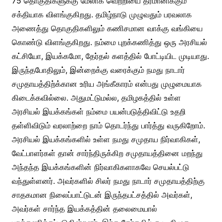
75 தொகுதிகளுக்கு மேலாக வெற்றியை தீர்மானிக்கும்
சக்தியாக விளங்குகிறது. தமிழ்நாடு முழுவதும் பரவலாக
அணைத்து தொகுதிகளிலும் கணிசமான வாக்கு வங்கியை
கொண்டு விளங்குகிறது. நம்மை புறக்கணித்து ஒரு அரசியல்
கட்சியோ, இயக்கமோ, தேர்தல் களத்தில் போட்டியிட முடியாது.
இருந்தபோதிலும், இன்றைக்கு வரைக்கும் நமது நாடார்
சமுதாயத்திற்க்கான உரிய அங்கீகாரம் என்பது முழுமையாக
கிடைக்கவில்லை. அதுமட்டுமல்ல, தமிழகத்தில் உள்ள
அரசியல் இயக்கங்கள் நம்மை பயன்படுத்திவிட்டு உதறி
தள்ளிவிடும் வரலாற்றை நாம் தொடர்ந்து பார்த்து வருகிறோம்.
அரசியல் இயக்கங்களில் உள்ள நமது சமுதாய நிர்வாகிகள்,
வேட்பாளர்கள் தான் சார்ந்திருக்கிற சமுதாயத்தினை மறந்து
அந்தந்த இயக்கங்களின் நிர்வாகிகளாகவே செயல்பட்டு
வந்துள்ளனர். அவர்களில் சிலர் நமது நாடார் சமுதாயத்திற்கு
சாதகமான நிலைப்பாட்டுடன் இருந்தபட்சத்தில் அவர்கள்,
அவர்கள் சார்ந்த இயக்கத்தின் தலைமையால்