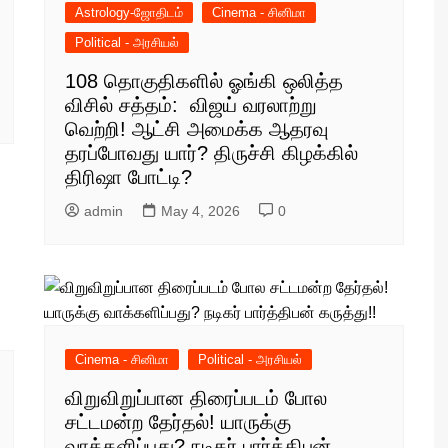
Astrology-ஜோதிடம்
Cinema - சினிமா
Political - அரசியல்
108 தொகுதிகளில் ஓங்கி ஒலித்த
விசில் சத்தம்: விஜய் வரலாற்று
வெற்றி! ஆட்சி அமைக்க ஆதரவு
தரப்போவது யார்? திருச்சி கிழக்கில்
திரிஷா போட்டி?
admin
May 4, 2026
0
Cinema - சினிமா
Political - அரசியல்
விறுவிறுப்பான திரைப்படம் போல
சட்டமன்ற தேர்தல்! யாருக்கு
வாக்களிப்பது? நடிகர் பார்த்திபன்