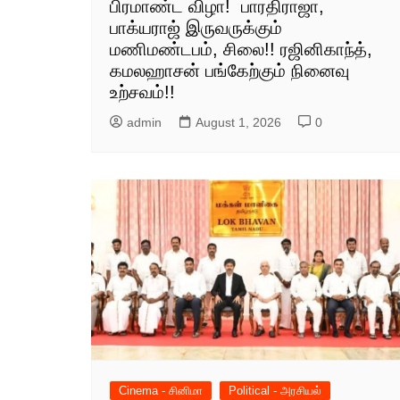
பிரமாண்ட விழா! பாரதிராஜா,
பாக்யராஜ் இருவருக்கும்
மணிமண்டபம், சிலை!! ரஜினிகாந்த்,
கமலஹாசன் பங்கேற்கும் நினைவு
உற்சவம்!!
admin
August 1, 2026
0
Cinema - சினிமா
Political - அரசியல்