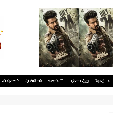
விமர்சனம்
ஆன்மிகம்
க்ரைம் பீட்
பஞ்சாயத்து
ஜோதிடம்