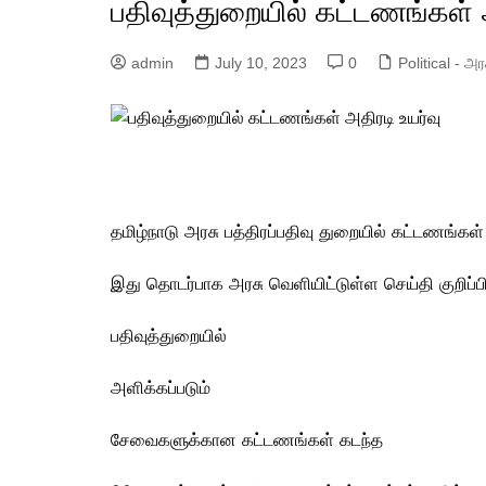
பதிவுத்துறையில் கட்டணங்கள் அ
பங்க்ஷன் ஜங்ஷன்
ரெடி டூ ரிலீஸ்
admin
July 10, 2023
0
Political - அ
தமிழ்நாடு அரசு பத்திரப்பதிவு துறையில் கட்டணங்கள்
இது தொடர்பாக அரசு வெளியிட்டுள்ள செய்தி குறிப்பி
பதிவுத்துறையில்
அளிக்கப்படும்
சேவைகளுக்கான கட்டணங்கள் கடந்த