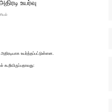
திரடி உயர்வு
ரசியல்
 அதிரடியாக உயர்த்தப்பட்டுள்ளன.
ல் கூறியிருப்பதாவது: